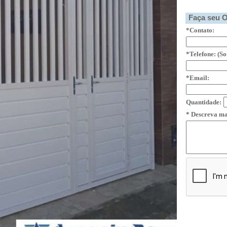
Faça seu Orç
*Contato:
*Telefone: (S
*Email:
Quantidade:
* Descreva ma