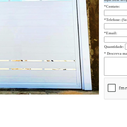
*Contato:
*Telefone: (S
*Email:
Quantidade:
* Descreva ma