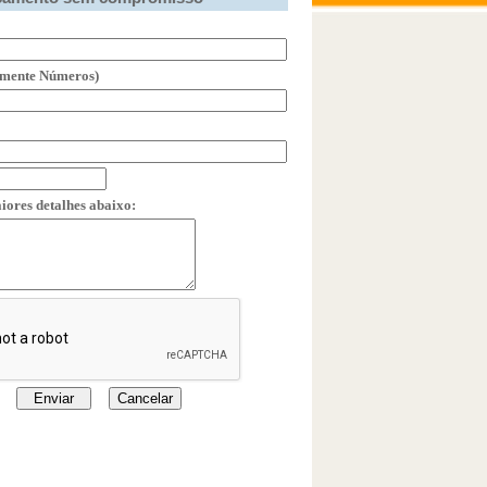
omente Números)
iores detalhes abaixo: